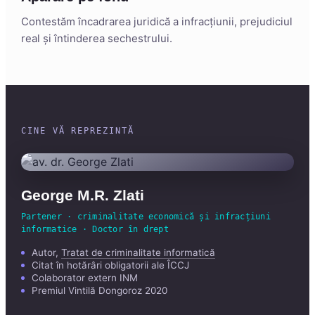
Contestăm încadrarea juridică a infracțiunii, prejudiciul
real și întinderea sechestrului.
CINE VĂ REPREZINTĂ
George M.R. Zlati
Partener · criminalitate economică și infracțiuni
informatice · Doctor în drept
Autor,
Tratat de criminalitate informatică
Citat în hotărâri obligatorii ale ÎCCJ
Colaborator extern INM
Premiul Vintilă Dongoroz 2020