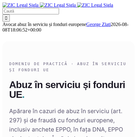
Sari
la
Caută
conținut
Avocat abuz în serviciu și fonduri europene
George Zlati
2026-08-
08T18:06:52+00:00
DOMENIU DE PRACTICĂ · ABUZ ÎN SERVICIU
ȘI FONDURI UE
Abuz în serviciu și fonduri
UE
.
Apărare în cazuri de abuz în serviciu (art.
297) și de fraudă cu fonduri europene,
inclusiv anchete EPPO, în fața DNA, EPPO