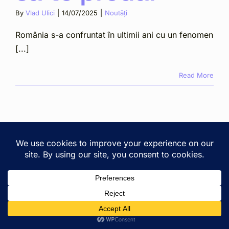
By
Vlad Ulici
|
14/07/2025
|
Noutăți
România s-a confruntat în ultimii ani cu un fenomen
[...]
Read More
Copyright © 2025 Zlati Ionescu Chiperi SCA · Cluj-Napoca,
2A Lunii St. ·
View on Google Maps
· All rights reserved. ·
Privacy & terms
Romanian