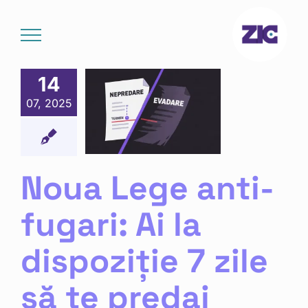
Skip
to
content
ua Lege
14
i-fugari:
07, 2025
Ai la
poziție 7
le să te
predai
Noua Lege anti-
Noutăți
fugari: Ai la
dispoziție 7 zile
să te predai