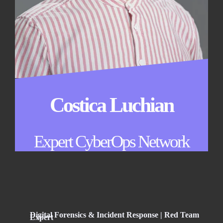
Costica Luchian
Expert CyberOps Network
Digital Forensics & Incident Response |
Red Team
Expert