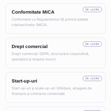
ÎN LUCRU
Conformitate MiCA
Conformare cu Regulamentul UE privind piețele
criptoactivelor (MiCA).
ÎN LUCRU
Drept comercial
Drept comercial: GDPR, structurare corporativă,
operațiuni și dreptul muncii.
ÎN LUCRU
Start-up-uri
Start-up-uri și scale-up-uri: înființare, atragere de
finanțare și contracte comerciale.