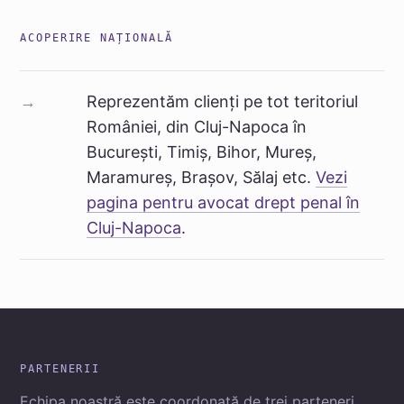
ACOPERIRE NAȚIONALĂ
Reprezentăm clienți pe tot teritoriul
→
României, din Cluj-Napoca în
București, Timiș, Bihor, Mureș,
Maramureș, Brașov, Sălaj etc.
Vezi
pagina pentru avocat drept penal în
Cluj-Napoca
.
PARTENERII
Echipa noastră este coordonată de trei parteneri,