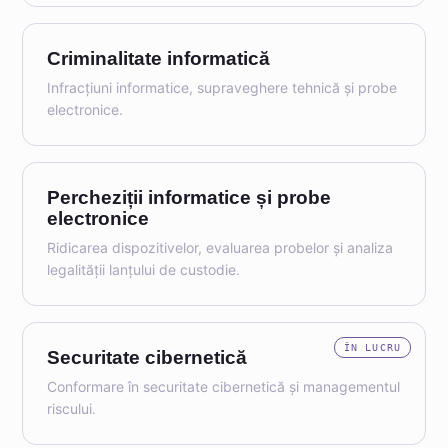
Criminalitate informatică
Infracțiuni informatice, supraveghere tehnică și probe
electronice.
Percheziții informatice și probe
electronice
Ridicarea dispozitivelor, evaluarea probelor și analiza
legalității lanțului de custodie.
ÎN LUCRU
Securitate cibernetică
Conformare în securitate cibernetică și managementul
riscului.