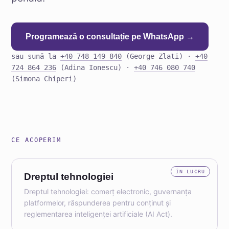
Programează o consultație pe WhatsApp →
sau sună la
+40 748 149 840
(George Zlati) ·
+40
724 864 236
(Adina Ionescu) ·
+40 746 080 740
(Simona Chiperi)
CE ACOPERIM
ÎN LUCRU
Dreptul tehnologiei
Dreptul tehnologiei: comerț electronic, guvernanța
platformelor, răspunderea pentru conținut și
reglementarea inteligenței artificiale (AI Act).