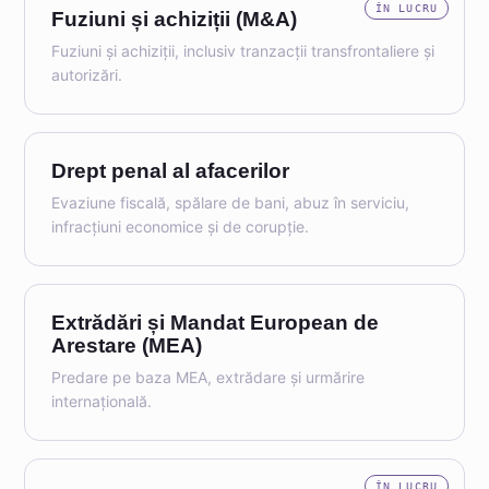
ÎN LUCRU
Fuziuni și achiziții (M&A)
Fuziuni și achiziții, inclusiv tranzacții transfrontaliere și
autorizări.
Drept penal al afacerilor
Evaziune fiscală, spălare de bani, abuz în serviciu,
infracțiuni economice și de corupție.
Extrădări și Mandat European de
Arestare (MEA)
Predare pe baza MEA, extrădare și urmărire
internațională.
ÎN LUCRU