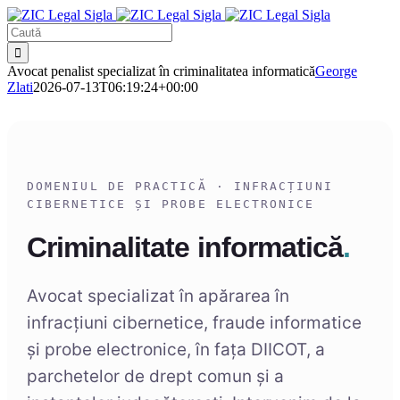
Sari
la
Caută
conținut
Avocat penalist specializat în criminalitatea informatică
George
Zlati
2026-07-13T06:19:24+00:00
DOMENIUL DE PRACTICĂ · INFRACȚIUNI
CIBERNETICE ȘI PROBE ELECTRONICE
Criminalitate informatică
.
Avocat specializat în apărarea în
infracțiuni cibernetice, fraude informatice
și probe electronice, în fața DIICOT, a
parchetelor de drept comun și a