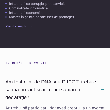
Infracțiuni de corupție și de serviciu
Criminalitate informatică
Infracțiuni economice
Master în științe penale (șef de promoție)
Profil complet →
ÎNTREBĂRI FRECVENTE
Am fost citat de DNA sau DIICOT: trebuie
să mă prezint și ar trebui să dau o
declarație?
Ar trebui să participați, dar aveți dreptul la un avocat