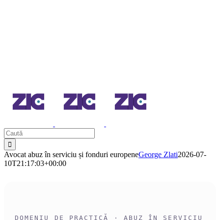
Sari
la
conținut
Caută
Avocat abuz în serviciu și fonduri europene
George Zlati
2026-07-
10T21:17:03+00:00
DOMENIU DE PRACTICĂ · ABUZ ÎN SERVICIU