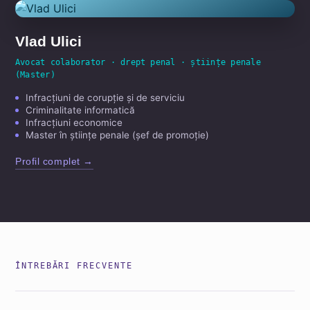
Vlad Ulici
Avocat colaborator · drept penal · științe penale
(Master)
Infracțiuni de corupție și de serviciu
Criminalitate informatică
Infracțiuni economice
Master în științe penale (șef de promoție)
Profil complet →
ÎNTREBĂRI FRECVENTE