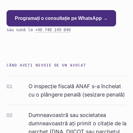
Programați o consultație pe WhatsApp →
sau sună la
+40 748 149 840
CÂND AVEȚI NEVOIE DE UN AVOCAT
O inspecție fiscală ANAF s-a încheiat
01
cu o plângere penală (sesizare penală)
Dumneavoastră sau societatea
02
dumneavoastră ați primit o citație de la
parchet (DNA, DIICOT sau parchetul