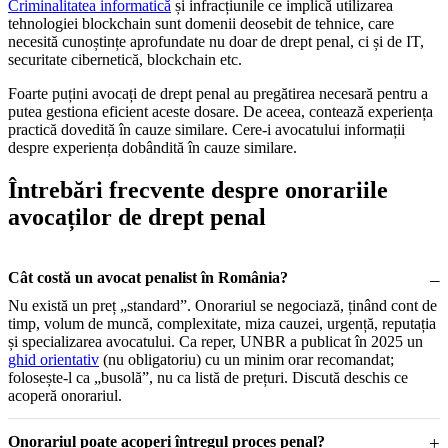
Criminalitatea informatică
și infracțiunile ce implică utilizarea
tehnologiei blockchain sunt domenii deosebit de tehnice, care
necesită cunoștințe aprofundate nu doar de drept penal, ci și de IT,
securitate cibernetică, blockchain etc.
Foarte puțini avocați de drept penal au pregătirea necesară pentru a
putea gestiona eficient aceste dosare. De aceea, contează experiența
practică dovedită în cauze similare. Cere-i avocatului informații
despre experiența dobândită în cauze similare.
Întrebări frecvente despre onorariile
avocaților de drept penal
Cât costă un avocat penalist în România?
Nu există un preț „standard”. Onorariul se negociază, ținând cont de
timp, volum de muncă, complexitate, miza cauzei, urgență, reputația
și specializarea avocatului. Ca reper, UNBR a publicat în 2025 un
ghid orientativ
(nu obligatoriu) cu un minim orar recomandat;
folosește-l ca „busolă”, nu ca listă de prețuri. Discută deschis ce
acoperă onorariul.
Onorariul poate acoperi întregul proces penal?