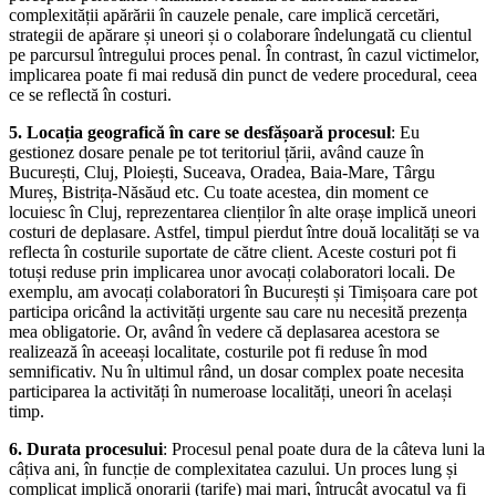
complexității apărării în cauzele penale, care implică cercetări,
strategii de apărare și uneori și o colaborare îndelungată cu clientul
pe parcursul întregului proces penal. În contrast, în cazul victimelor,
implicarea poate fi mai redusă din punct de vedere procedural, ceea
ce se reflectă în costuri.
5. Locația geografică în care se desfășoară procesul
: Eu
gestionez dosare penale pe tot teritoriul țării, având cauze în
București, Cluj, Ploiești, Suceava, Oradea, Baia-Mare, Târgu
Mureș, Bistrița-Năsăud etc. Cu toate acestea, din moment ce
locuiesc în Cluj, reprezentarea clienților în alte orașe implică uneori
costuri de deplasare. Astfel, timpul pierdut între două localități se va
reflecta în costurile suportate de către client. Aceste costuri pot fi
totuși reduse prin implicarea unor avocați colaboratori locali. De
exemplu, am avocați colaboratori în București și Timișoara care pot
participa oricând la activități urgente sau care nu necesită prezența
mea obligatorie. Or, având în vedere că deplasarea acestora se
realizează în aceeași localitate, costurile pot fi reduse în mod
semnificativ. Nu în ultimul rând, un dosar complex poate necesita
participarea la activități în numeroase localități, uneori în același
timp.
6. Durata procesului
: Procesul penal poate dura de la câteva luni la
câțiva ani, în funcție de complexitatea cazului. Un proces lung și
complicat implică onorarii (tarife) mai mari, întrucât avocatul va fi