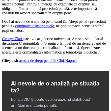
materie penală. Pentru a înțelege cu exactitate ce drepturi sau
obligații ai într-o anumită procedură penală, este important să
consulți un avocat specializat în dreptul penal.
Dacă ai nevoie de o analiză pe dosarul tău (drept penal / procedură
penală /
criminalitate informatică
), ne poți contacta pentru a stabili
pașii următori.
George Zlati
este avocat și lector universitar. Acesta este titular al
disciplinei
Criminalitate informatică
la nivel de masterat, având de
asemenea un doctorat pe criminalitate informatică. Specializarea
acestuia este criminalitatea informatică și tehnologia blockchain.
Citește și:
avocat de drept penal în Cluj-Napoca
.
Ai nevoie de o analiză pe situația
ta?
Echipa ZIC îți poate evalua cazul și stabili pașii
următori în materie penală.