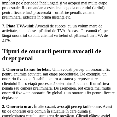
implicat pe o perioadă îndelungată și va acoperi mai multe etape
procesuale. Recomandarea este de a negocia onorariul (tariful)
pentru fiecare fază procesuală – urmărire penală, camera
preliminară, judecata în primă instanță etc.
7. Plata TVA-ului
: Avocații de succes, cu un volum mare de
activitate, sunt adesea plătitori de TVA. Aceasta înseamnă că, pe
lângă onorariul stabilit, clientul va trebui să plătească un TVA de
21%.
Tipuri de onorarii pentru avocații de
drept penal
1. Onorariu fix sau forfetar
. Unii avocați percep un onorariu fix
pentru anumite activități sau etape procedurale. De exemplu, un
onorariu fix poate fi stabilit pentru asistarea și reprezentarea
clientului într-o etapă procesuală determinată, cum ar fi urmărirea
penală sau camera preliminară. De asemenea, pot exista mai multe
onorarii fixe – un onorariu fix global + un onorariu fix pentru fiecare
deplasare.
2. Onorariu orar
. În alte cazuri, avocații percep tarife orare. Acest
tip de onorariu este comun în situațiile în care durata și
complexitatea cazului sunt greu de prevăzut. Clienții plătesc astfel