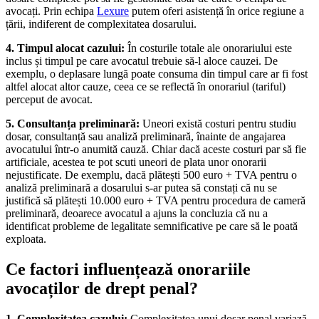
avocați. Prin echipa
Lexure
putem oferi asistență în orice regiune a
țării, indiferent de complexitatea dosarului.
4.
Timpul alocat cazului:
În costurile totale ale onorariului este
inclus și timpul pe care avocatul trebuie să-l aloce cauzei. De
exemplu, o deplasare lungă poate consuma din timpul care ar fi fost
altfel alocat altor cauze, ceea ce se reflectă în onorariul (tariful)
perceput de avocat.
5.
Consultanța preliminară:
Uneori există costuri pentru studiu
dosar, consultanță sau analiză preliminară, înainte de angajarea
avocatului într-o anumită cauză. Chiar dacă aceste costuri par să fie
artificiale, acestea te pot scuti uneori de plata unor onorarii
nejustificate. De exemplu, dacă plătești 500 euro + TVA pentru o
analiză preliminară a dosarului s-ar putea să constați că nu se
justifică să plătești 10.000 euro + TVA pentru procedura de cameră
preliminară, deoarece avocatul a ajuns la concluzia că nu a
identificat probleme de legalitate semnificative pe care să le poată
exploata.
Ce factori influențează onorariile
avocaților de drept penal?
1. Complexitatea cazului:
Complexitatea unui dosar penal variază