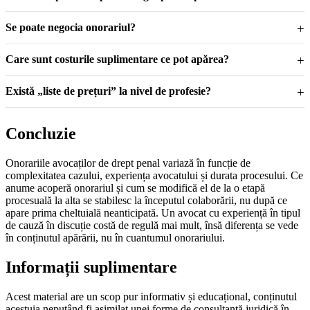
Se poate negocia onorariul?
Care sunt costurile suplimentare ce pot apărea?
Există „liste de prețuri” la nivel de profesie?
Concluzie
Onorariile avocaților de drept penal variază în funcție de
complexitatea cazului, experiența avocatului și durata procesului. Ce
anume acoperă onorariul și cum se modifică el de la o etapă
procesuală la alta se stabilesc la începutul colaborării, nu după ce
apare prima cheltuială neanticipată. Un avocat cu experiență în tipul
de cauză în discuție costă de regulă mai mult, însă diferența se vede
în conținutul apărării, nu în cuantumul onorariului.
Informații suplimentare
Acest material are un scop pur informativ și educațional, conținutul
acestuia neputând fi asimilat unei forme de consultanță juridică în