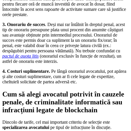
pentru fiecare oră de muncă investită de avocat în dosar, fiind
întocmite în acest sens rapoarte de activitate sumare care să justifice
orele prestate.
3. Onorariu de succes
. Deși mai rar întâlnit în dreptul penal, acest
tip de onorariu presupune plata unui procent din anumite câștiguri
sau avantaje obținute prin intermediul procesului. Onorariul de
succes este permis doar ca supliment la un onorariu fix/orar; în
penal, este valabil doar în ceea ce privește latura civilă (ex.:
despăgubiri pentru persoana vătămată). Nu trebuie confundat cu
pactul de quota litis
(onorariul exclusiv în funcție de rezultat), un
astfel de onorariu este interzis.
4. Costuri suplimentare.
Pe lângă onorariul avocatului, pot apărea
și alte costuri suplimentare, cum ar fi cele legate de expertize,
cheltuieli solicitate de partea adversă etc.
Cum să alegi avocatul potrivit în cauzele
penale, de criminalitate informatică sau
infracțiuni legate de blockchain
Dincolo de tarife, cel mai important criteriu de selecție este
specializarea avocatului
pe tipul de infracțiune în discuție.