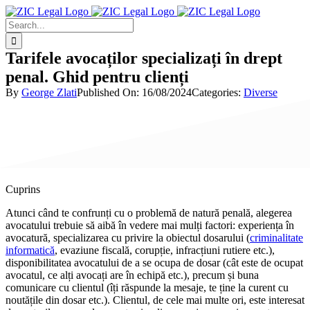
Skip
to
Search
content
for:
Tarifele avocaților specializați în drept
penal. Ghid pentru clienți
By
George Zlati
Published On: 16/08/2024
Categories:
Diverse
Atunci când te confrunți cu o problemă de natură penală, alegerea
avocatului trebuie să aibă în vedere mai mulți factori: experiența în
avocatură, specializarea cu privire la obiectul dosarului (
criminalitate
informatică
, evaziune fiscală, corupție, infracțiuni rutiere etc.),
disponibilitatea avocatului de a se ocupa de dosar (cât este de ocupat
avocatul, ce alți avocați are în echipă etc.), precum și buna
comunicare cu clientul (îți răspunde la mesaje, te ține la curent cu
noutățile din dosar etc.). Clientul, de cele mai multe ori, este interesat