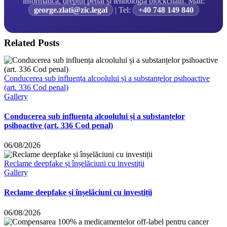
informatică, dreptul penal și tehnologia blockchain. Mail:
george.zlati@zic.legal
| Tel:
+40 748 149 840
Related Posts
Conducerea sub influența alcoolului și a substanțelor psihoactive
(art. 336 Cod penal)
Gallery
Conducerea sub influența alcoolului și a substanțelor
psihoactive (art. 336 Cod penal)
06/08/2026
Reclame deepfake și înșelăciuni cu investiții
Gallery
Reclame deepfake și înșelăciuni cu investiții
06/08/2026