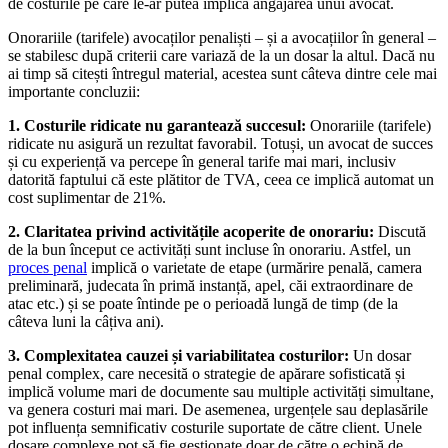
de costurile pe care le-ar putea implica angajarea unui avocat.
Onorariile (tarifele) avocaților penaliști – și a avocațiilor în general –
se stabilesc după criterii care variază de la un dosar la altul. Dacă nu
ai timp să citești întregul material, acestea sunt câteva dintre cele mai
importante concluzii:
1.
Costurile ridicate nu garantează succesul:
Onorariile (tarifele)
ridicate nu asigură un rezultat favorabil. Totuși, un avocat de succes
și cu experiență va percepe în general tarife mai mari, inclusiv
datorită faptului că este plătitor de TVA, ceea ce implică automat un
cost suplimentar de 21%.
2.
Claritatea privind activitățile acoperite de onorariu:
Discută
de la bun început ce activități sunt incluse în onorariu. Astfel, un
proces penal
implică o varietate de etape (urmărire penală, camera
preliminară, judecata în primă instanță, apel, căi extraordinare de
atac etc.) și se poate întinde pe o perioadă lungă de timp (de la
câteva luni la câțiva ani).
3.
Complexitatea cauzei și variabilitatea costurilor:
Un dosar
penal complex, care necesită o strategie de apărare sofisticată și
implică volume mari de documente sau multiple activități simultane,
va genera costuri mai mari. De asemenea, urgențele sau deplasările
pot influența semnificativ costurile suportate de către client. Unele
dosare complexe pot să fie gestionate doar de către o echipă de