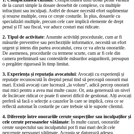
de la cazuri simple la dosare deosebit de complexe, cu multiple
infracțiuni sau inculpați. Astfel de dosare necesită efort suplimentar
și resurse multiple, ceea ce crește costurile. În plus, dosarele cu
specializări multiple, precum cele care implică elemente de drept
penal și IT sau fiscal, vor aduce costuri mai ridicate.
2. Tipul de activitate
: Anumite activități procedurale, cum ar fi
măsurile preventive sau perchezițiile informatice, necesită un efort
urgent și intens din partea avocatului, ceea ce va afecta onorariile.
De asemenea, procedurile cu termene scurte, cum ar fi cele din
camera preliminară sau contestările măsurilor asigurătorii, presupun
o pregătire riguroasă în timp limitat.
3. Experiența și reputația avocatului
: Avocații cu experiență și
reputație recunoscută în dreptul penal tind să perceapă onorarii mai
mari. Există avocați care lucrează „la volum”, adică percep onorarii
mai mici pentru a avea mai multe cauze. Or, asta generează un nivel
de încărcare ridicat ce poate fi uneori dificil de gestionat. Alți avocați
preferă să facă o selecție a cauzelor în care se implică, ceea ce se
reflectă automat în costurile pe care trebuie să le suporte clientul.
4. Diferențe între onorariile cerute suspecților sau inculpaților și
cele cerute persoanelor vătămate
: În multe cazuri, onorariile
cerute suspectului sau inculpatului pot fi mai mari decât cele
percepute persoanei vătămate. Aceasta se datorează adesea