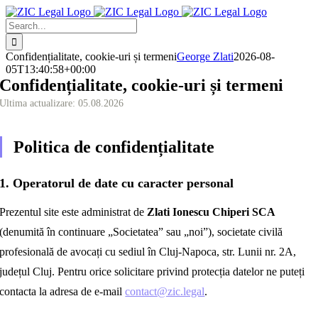
Skip
to
Search
content
for:
Confidențialitate, cookie-uri și termeni
George Zlati
2026-08-
05T13:40:58+00:00
Confidențialitate, cookie-uri și termeni
Ultima actualizare: 05.08.2026
Politica de confidențialitate
1. Operatorul de date cu caracter personal
Prezentul site este administrat de
Zlati Ionescu Chiperi SCA
(denumită în continuare „Societatea” sau „noi”), societate civilă
profesională de avocați cu sediul în Cluj-Napoca, str. Lunii nr. 2A,
județul Cluj. Pentru orice solicitare privind protecția datelor ne puteți
contacta la adresa de e-mail
contact@zic.legal
.