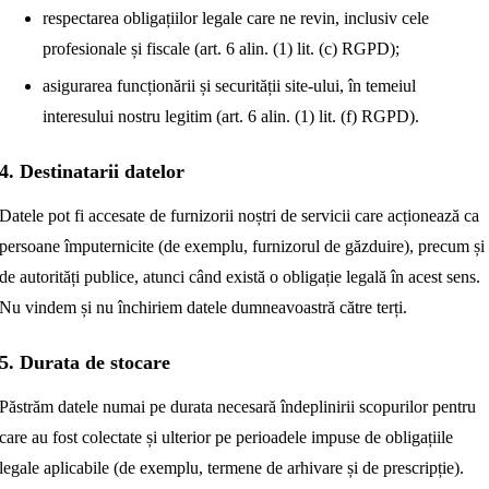
respectarea obligațiilor legale care ne revin, inclusiv cele
profesionale și fiscale (art. 6 alin. (1) lit. (c) RGPD);
asigurarea funcționării și securității site-ului, în temeiul
interesului nostru legitim (art. 6 alin. (1) lit. (f) RGPD).
4. Destinatarii datelor
Datele pot fi accesate de furnizorii noștri de servicii care acționează ca
persoane împuternicite (de exemplu, furnizorul de găzduire), precum și
de autorități publice, atunci când există o obligație legală în acest sens.
Nu vindem și nu închiriem datele dumneavoastră către terți.
5. Durata de stocare
Păstrăm datele numai pe durata necesară îndeplinirii scopurilor pentru
care au fost colectate și ulterior pe perioadele impuse de obligațiile
legale aplicabile (de exemplu, termene de arhivare și de prescripție).