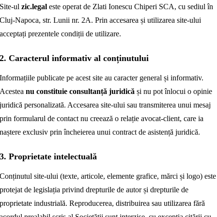
Site-ul
zic.legal
este operat de Zlati Ionescu Chiperi SCA, cu sediul în
Cluj-Napoca, str. Lunii nr. 2A. Prin accesarea și utilizarea site-ului
acceptați prezentele condiții de utilizare.
2. Caracterul informativ al conținutului
Informațiile publicate pe acest site au caracter general și informativ.
Acestea
nu constituie consultanță juridică
și nu pot înlocui o opinie
juridică personalizată. Accesarea site-ului sau transmiterea unui mesaj
prin formularul de contact nu creează o relație avocat-client, care ia
naștere exclusiv prin încheierea unui contract de asistență juridică.
3. Proprietate intelectuală
Conținutul site-ului (texte, articole, elemente grafice, mărci și logo) este
protejat de legislația privind drepturile de autor și drepturile de
proprietate industrială. Reproducerea, distribuirea sau utilizarea fără
acordul prealabil scris al Societății sunt interzise, cu excepția citării cu