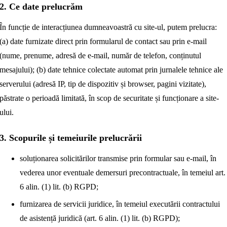
2. Ce date prelucrăm
În funcție de interacțiunea dumneavoastră cu site-ul, putem prelucra:
(a) date furnizate direct prin formularul de contact sau prin e-mail
(nume, prenume, adresă de e-mail, număr de telefon, conținutul
mesajului); (b) date tehnice colectate automat prin jurnalele tehnice ale
serverului (adresă IP, tip de dispozitiv și browser, pagini vizitate),
păstrate o perioadă limitată, în scop de securitate și funcționare a site-
ului.
3. Scopurile și temeiurile prelucrării
soluționarea solicitărilor transmise prin formular sau e-mail, în
vederea unor eventuale demersuri precontractuale, în temeiul art.
6 alin. (1) lit. (b) RGPD;
furnizarea de servicii juridice, în temeiul executării contractului
de asistență juridică (art. 6 alin. (1) lit. (b) RGPD);