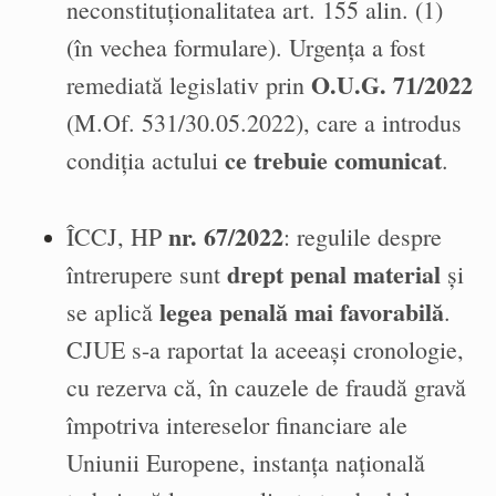
neconstituționalitatea art. 155 alin. (1)
(în vechea formulare). Urgența a fost
O.U.G. 71/2022
remediată legislativ prin
(M.Of. 531/30.05.2022), care a introdus
ce trebuie comunicat
condiția actului
.
nr. 67/2022
ÎCCJ, HP
: regulile despre
drept penal material
întrerupere sunt
și
legea penală mai favorabilă
se aplică
.
CJUE s-a raportat la aceeași cronologie,
cu rezerva că, în cauzele de fraudă gravă
împotriva intereselor financiare ale
Uniunii Europene, instanța națională