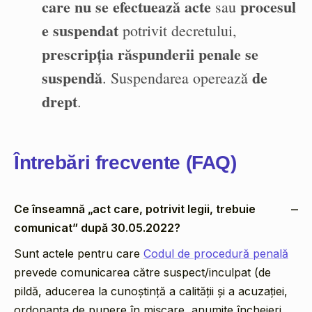
care nu se efectuează acte
procesul
sau
e suspendat
potrivit decretului,
prescripția răspunderii penale se
suspendă
de
. Suspendarea operează
drept
.
Întrebări frecvente (FAQ)
Ce înseamnă „act care, potrivit legii, trebuie
comunicat” după 30.05.2022?
Sunt actele pentru care
Codul de procedură penală
prevede comunicarea către suspect/inculpat (de
pildă, aducerea la cunoștință a calității și a acuzației,
ordonanța de punere în mișcare, anumite încheieri,