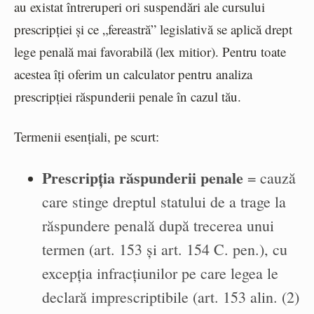
au existat întreruperi ori suspendări ale cursului
prescripției și ce „fereastră” legislativă se aplică drept
lege penală mai favorabilă (lex mitior). Pentru toate
acestea îți oferim un calculator pentru analiza
prescripției răspunderii penale în cazul tău.
Termenii esențiali, pe scurt:
Prescripția răspunderii penale
= cauză
care stinge dreptul statului de a trage la
răspundere penală după trecerea unui
termen (art. 153 și art. 154 C. pen.), cu
excepția infracțiunilor pe care legea le
declară imprescriptibile (art. 153 alin. (2)