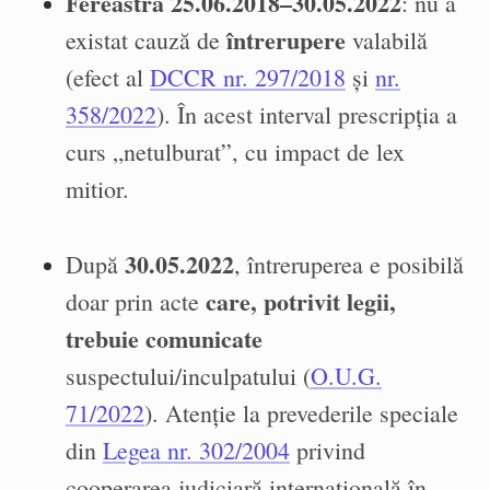
Fereastra 25.06.2018–30.05.2022
: nu a
întrerupere
existat cauză de
valabilă
(efect al
DCCR nr. 297/2018
și
nr.
358/2022
). În acest interval prescripția a
curs „netulburat”, cu impact de lex
mitior.
30.05.2022
După
, întreruperea e posibilă
care, potrivit legii,
doar prin acte
trebuie comunicate
suspectului/inculpatului (
O.U.G.
71/2022
). Atenție la prevederile speciale
din
Legea nr. 302/2004
privind
cooperarea judiciară internațională în