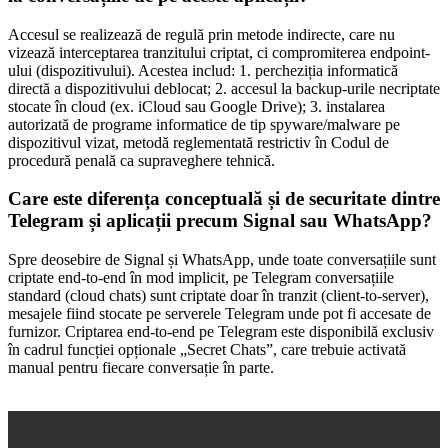
Accesul se realizează de regulă prin metode indirecte, care nu
vizează interceptarea tranzitului criptat, ci compromiterea endpoint-
ului (dispozitivului). Acestea includ: 1. percheziția informatică
directă a dispozitivului deblocat; 2. accesul la backup-urile necriptate
stocate în cloud (ex. iCloud sau Google Drive); 3. instalarea
autorizată de programe informatice de tip spyware/malware pe
dispozitivul vizat, metodă reglementată restrictiv în Codul de
procedură penală ca supraveghere tehnică.
Care este diferența conceptuală și de securitate dintre
Telegram și aplicații precum Signal sau WhatsApp?
Spre deosebire de Signal și WhatsApp, unde toate conversațiile sunt
criptate end-to-end în mod implicit, pe Telegram conversațiile
standard (cloud chats) sunt criptate doar în tranzit (client-to-server),
mesajele fiind stocate pe serverele Telegram unde pot fi accesate de
furnizor. Criptarea end-to-end pe Telegram este disponibilă exclusiv
în cadrul funcției opționale „Secret Chats”, care trebuie activată
manual pentru fiecare conversație în parte.