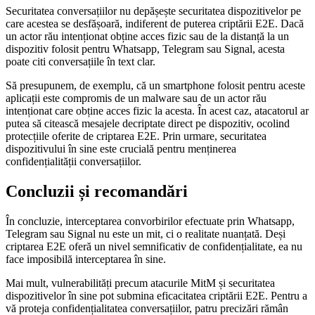
Securitatea conversațiilor nu depășește securitatea dispozitivelor pe
care acestea se desfășoară, indiferent de puterea criptării E2E. Dacă
un actor rău intenționat obține acces fizic sau de la distanță la un
dispozitiv folosit pentru Whatsapp, Telegram sau Signal, acesta
poate citi conversațiile în text clar.
Să presupunem, de exemplu, că un smartphone folosit pentru aceste
aplicații este compromis de un malware sau de un actor rău
intenționat care obține acces fizic la acesta. În acest caz, atacatorul ar
putea să citească mesajele decriptate direct pe dispozitiv, ocolind
protecțiile oferite de criptarea E2E. Prin urmare, securitatea
dispozitivului în sine este crucială pentru menținerea
confidențialității conversațiilor.
Concluzii și recomandări
În concluzie, interceptarea convorbirilor efectuate prin Whatsapp,
Telegram sau Signal nu este un mit, ci o realitate nuanțată. Deși
criptarea E2E oferă un nivel semnificativ de confidențialitate, ea nu
face imposibilă interceptarea în sine.
Mai mult, vulnerabilități precum atacurile MitM și securitatea
dispozitivelor în sine pot submina eficacitatea criptării E2E. Pentru a
vă proteja confidențialitatea conversațiilor, patru precizări rămân