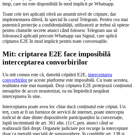
timp, care nu este disponibilă în mod implicit pe Whatsapp.
Toate cele trei aplicații oferă un anumit nivel de criptare, dar
implementarea diferă, în special în cazul Telegram. Pentru cea mai
puternică protecție a confidențialității, utilizatorii ar trebui să opteze
pentru chaturile secrete atunci când folosesc Telegram sau să
folosească aplicații precum Whatsapp sau Signal, care aplică
criptarea E2E în mod implicit pentru toate conversațiile.
Mit: criptarea E2E face imposibilă
interceptarea convorbirilor
Un mit comun este că, datorită criptării E2E,
interceptarea
convorbirilor
pe aceste platforme este imposibilă. Cu toate acestea,
realitatea este mai nuanțată. Deși criptarea E2E protejează conținutul
mesajelor de acces neautorizat, ea nu împiedică neapărat
interceptarea în sine.
Interceptarea poate avea loc chiar dacă conținutul este criptat. Un
terț, cum ar fi un furnizor de servicii de internet, poate intercepta
traficul de date dintre dispozitivele participanților la conversație,
faptă incriminată de art. 361 alin. (1) C.pen. atunci când se
realizează fără drept. Organele judiciare pot recurge la interceptare
doar ca metodă specială de supraveghere, în condițiile art. 138 și