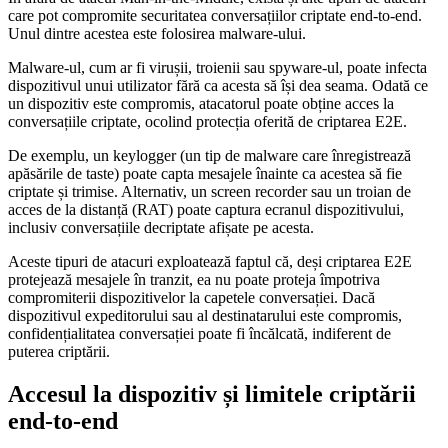
care pot compromite securitatea conversațiilor criptate end-to-end.
Unul dintre acestea este folosirea malware-ului.
Malware-ul, cum ar fi virușii, troienii sau spyware-ul, poate infecta
dispozitivul unui utilizator fără ca acesta să își dea seama. Odată ce
un dispozitiv este compromis, atacatorul poate obține acces la
conversațiile criptate, ocolind protecția oferită de criptarea E2E.
De exemplu, un keylogger (un tip de malware care înregistrează
apăsările de taste) poate capta mesajele înainte ca acestea să fie
criptate și trimise. Alternativ, un screen recorder sau un troian de
acces de la distanță (RAT) poate captura ecranul dispozitivului,
inclusiv conversațiile decriptate afișate pe acesta.
Aceste tipuri de atacuri exploatează faptul că, deși criptarea E2E
protejează mesajele în tranzit, ea nu poate proteja împotriva
compromiterii dispozitivelor la capetele conversației. Dacă
dispozitivul expeditorului sau al destinatarului este compromis,
confidențialitatea conversației poate fi încălcată, indiferent de
puterea criptării.
Accesul la dispozitiv și limitele criptării
end-to-end