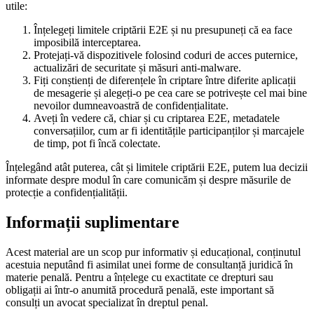
utile:
Înțelegeți limitele criptării E2E și nu presupuneți că ea face
imposibilă interceptarea.
Protejați-vă dispozitivele folosind coduri de acces puternice,
actualizări de securitate și măsuri anti-malware.
Fiți conștienți de diferențele în criptare între diferite aplicații
de mesagerie și alegeți-o pe cea care se potrivește cel mai bine
nevoilor dumneavoastră de confidențialitate.
Aveți în vedere că, chiar și cu criptarea E2E, metadatele
conversațiilor, cum ar fi identitățile participanților și marcajele
de timp, pot fi încă colectate.
Înțelegând atât puterea, cât și limitele criptării E2E, putem lua decizii
informate despre modul în care comunicăm și despre măsurile de
protecție a confidențialității.
Informații suplimentare
Acest material are un scop pur informativ și educațional, conținutul
acestuia neputând fi asimilat unei forme de consultanță juridică în
materie penală. Pentru a înțelege cu exactitate ce drepturi sau
obligații ai într-o anumită procedură penală, este important să
consulți un avocat specializat în dreptul penal.