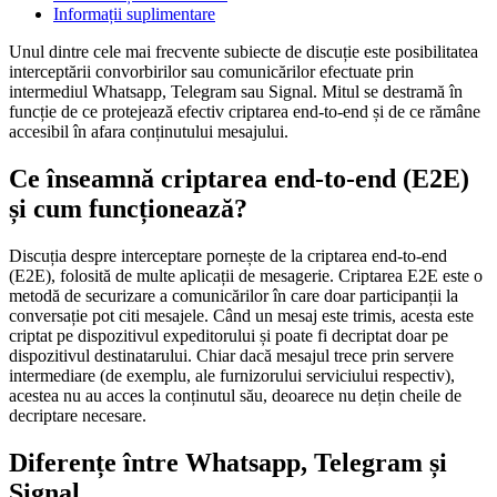
Informații suplimentare
Unul dintre cele mai frecvente subiecte de discuție este posibilitatea
interceptării convorbirilor sau comunicărilor efectuate prin
intermediul Whatsapp, Telegram sau Signal. Mitul se destramă în
funcție de ce protejează efectiv criptarea end-to-end și de ce rămâne
accesibil în afara conținutului mesajului.
Ce înseamnă criptarea end-to-end (E2E)
și cum funcționează?
Discuția despre interceptare pornește de la criptarea end-to-end
(E2E), folosită de multe aplicații de mesagerie. Criptarea E2E este o
metodă de securizare a comunicărilor în care doar participanții la
conversație pot citi mesajele. Când un mesaj este trimis, acesta este
criptat pe dispozitivul expeditorului și poate fi decriptat doar pe
dispozitivul destinatarului. Chiar dacă mesajul trece prin servere
intermediare (de exemplu, ale furnizorului serviciului respectiv),
acestea nu au acces la conținutul său, deoarece nu dețin cheile de
decriptare necesare.
Diferențe între Whatsapp, Telegram și
Signal