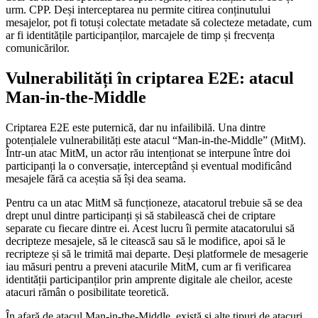
urm. CPP. Deși interceptarea nu permite citirea conținutului
mesajelor, pot fi totuși colectate metadate să colecteze metadate, cum
ar fi identitățile participanților, marcajele de timp și frecvența
comunicărilor.
Vulnerabilități în criptarea E2E: atacul
Man-in-the-Middle
Criptarea E2E este puternică, dar nu infailibilă. Una dintre
potențialele vulnerabilități este atacul “Man-in-the-Middle” (MitM).
Într-un atac MitM, un actor rău intenționat se interpune între doi
participanți la o conversație, interceptând și eventual modificând
mesajele fără ca aceștia să își dea seama.
Pentru ca un atac MitM să funcționeze, atacatorul trebuie să se dea
drept unul dintre participanți și să stabilească chei de criptare
separate cu fiecare dintre ei. Acest lucru îi permite atacatorului să
decripteze mesajele, să le citească sau să le modifice, apoi să le
recripteze și să le trimită mai departe. Deși platformele de mesagerie
iau măsuri pentru a preveni atacurile MitM, cum ar fi verificarea
identității participanților prin amprente digitale ale cheilor, aceste
atacuri rămân o posibilitate teoretică.
În afară de atacul Man-in-the-Middle, există și alte tipuri de atacuri