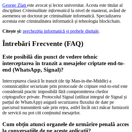
George Zlati
este avocat și lector universitar. Acesta este titular al
disciplinei
Criminalitate informatică
la nivel de masterat, având de
asemenea un doctorat pe criminalitate informatică. Specializarea
acestuia este criminalitatea informatică și tehnologia blockchain.
Citește și:
percheziția informatică și probele digitale
.
Întrebări Frecvente (FAQ)
Este posibilă din punct de vedere tehnic
interceptarea în tranzit a mesajelor criptate end-to-
end (WhatsApp, Signal)?
Interceptarea clasică în tranzit (de tip Man-in-the-Middle) a
comunicațiilor securizate prin protocoale de criptare end-to-end este
considerată practic imposibilă fără compromiterea cheilor
criptografice private. Protocolul Signal (utilizat integral de Signal și
parțial de WhatsApp) asigură securizarea fluxului de date pe
parcursul transmiterii sale prin rețea, astfel încât nici măcar furnizorii
de servicii nu pot citi conținutul mesajelor.
Cum obțin atunci organele de urmărire penală acces
la conversațiile de pe aceste aplicații?