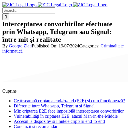
Skip
to
Search
content
for:
Interceptarea convorbirilor efectuate
prin Whatsapp, Telegram sau Signal:
între mit și realitate
By
George Zlati
Published On: 19/07/2024
Categories:
Criminalitate
informatică
Ce înseamnă criptarea end-to-end (E2E) și cum funcționează?
Diferențe între Whatsapp, Telegram și Signal
Mit: criptarea E2E face imposibilă interceptarea convorbirilor
Vulnerabilități în criptarea E2E: atacul Man-in-the-Middle
Accesul la dispozitiv și limitele criptării end-to-end
Concluzii și recomandări