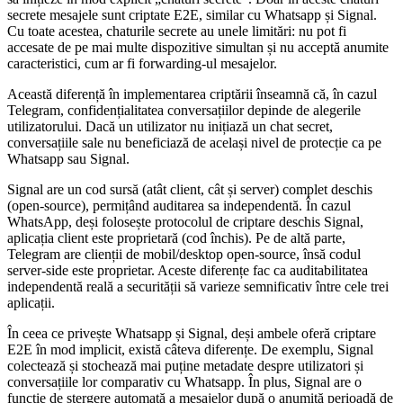
secrete mesajele sunt criptate E2E, similar cu Whatsapp și Signal.
Cu toate acestea, chaturile secrete au unele limitări: nu pot fi
accesate de pe mai multe dispozitive simultan și nu acceptă anumite
caracteristici, cum ar fi forwarding-ul mesajelor.
Această diferență în implementarea criptării înseamnă că, în cazul
Telegram, confidențialitatea conversațiilor depinde de alegerile
utilizatorului. Dacă un utilizator nu inițiază un chat secret,
conversațiile sale nu beneficiază de același nivel de protecție ca pe
Whatsapp sau Signal.
Signal are un cod sursă (atât client, cât și server) complet deschis
(open-source), permițând auditarea sa independentă. În cazul
WhatsApp, deși folosește protocolul de criptare deschis Signal,
aplicația client este proprietară (cod închis). Pe de altă parte,
Telegram are clienții de mobil/desktop open-source, însă codul
server-side este proprietar. Aceste diferențe fac ca auditabilitatea
independentă reală a securității să varieze semnificativ între cele trei
aplicații.
În ceea ce privește Whatsapp și Signal, deși ambele oferă criptare
E2E în mod implicit, există câteva diferențe. De exemplu, Signal
colectează și stochează mai puține metadate despre utilizatori și
conversațiile lor comparativ cu Whatsapp. În plus, Signal are o
funcție de ștergere automată a mesajelor după o anumită perioadă de