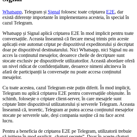
Whatsapp
, Telegram și
Signal
folosesc toate criptarea
E2E
, dar
există diferențe importante în implementarea acesteia, în special în
cazul Telegram.
Whatsapp și Signal aplică criptarea E2E în mod implicit pentru toate
conversațiile. Aceasta înseamnă că fiecare mesaj trimis prin aceste
aplicații este automat criptat pe dispozitivul expeditorului și decriptat
doar pe dispozitivul destinatarului. Nici Whatsapp, nici Signal nu au
acces la conținutul mesajelor, deoarece cheile de decriptare sunt
stocate exclusiv pe dispozitivele utilizatorilor. Această abordare oferă
un nivel ridicat de confidențialitate, deoarece nimeni altcineva în
afară de participanții la conversație nu poate accesa conținutul
mesajelor.
Cu toate acestea, cazul Telegram este puțin diferit. În mod implicit,
Telegram nu aplică criptarea E2E pentru conversațiile obișnuite. În
schimb, folosește o criptare client-server, în care mesajele sunt
criptate între dispozitivul utilizatorului și serverele Telegram. Aceasta
înseamnă că, teoretic, Telegram ar putea accesa conținutul mesajelor
stocate pe serverele sale, deși compania susține că nu face acest
lucru.
Pentru a beneficia de criptarea E2E pe Telegram, utilizatorii trebuie
să inițieze în mod explicit „chaturi secrete”. Doar în aceste chaturi