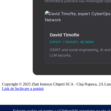
informatică judiciară sau investigații o
David Timofte
EXPERT CYBEROPS NETWORK
OSINT and social engineering, AI and
LLM security.
Copyright © 2025 Zlati Ionescu Chiperi SCA · Cluj-Napoca, 2A Luni
Link de încărcare a paginii
Mergi
sus