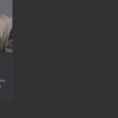
llar
d