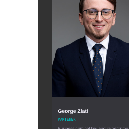
George Zlati
PARTENER
Business criminal law and cybercrime