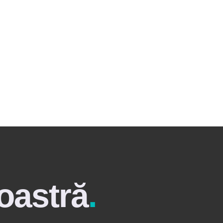
oastră
.