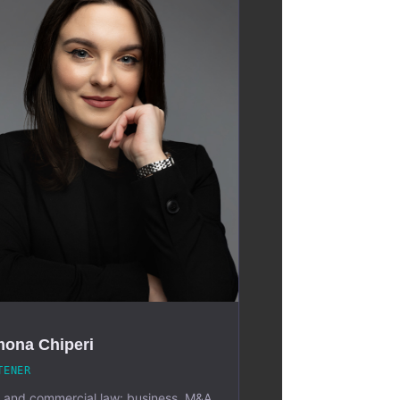
mona Chiperi
TENER
l and commercial law: business, M&A,