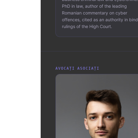
PhD in law, author of the leading
Romanian commentary on cyber
offences, cited as an authority in bin
rulings of the High Court.
AVOCAȚI ASOCIAȚI