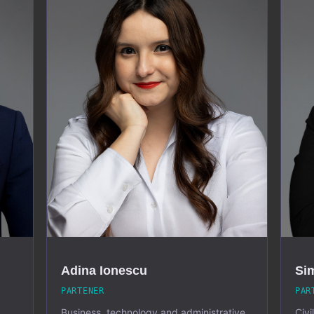
Adina Ionescu
Si
PARTENER
PAR
.
Business, technology and administrative
Civi