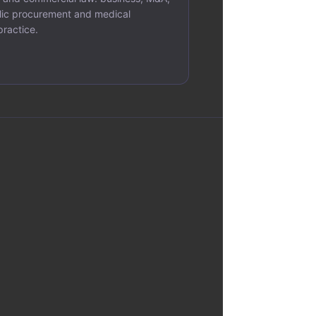
lic procurement and medical
ractice.