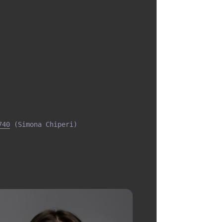
740
(Simona Chiperi)