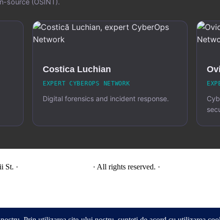
pen-source (OSINT).
Costica Luchian
Ovi
EXPERT CYBEROPS NETWORK
EXP
Digital forensics and incident response.
Cybe
secu
i St. ·
View on Google Maps
· All rights reserved. ·
Privacy & terms