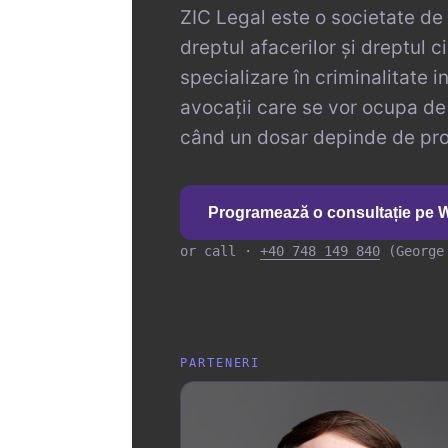
ZIC Legal este o societate de 
dreptul afacerilor și dreptul c
specializare în criminalitate i
avocații care se vor ocupa de 
când un dosar depinde de prob
Programează o consultație pe
or call ·
+40 748 149 840
(George
PARTENERI