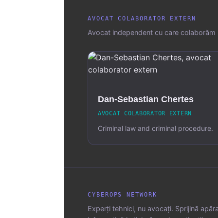
AVOCAT COLABORATOR EXTERN
Avocat independent cu care colaborăm p
Dan-Sebastian Chertes
AVOCAT COLABORATOR EXTERN
Criminal law and criminal procedure.
CYBEROPS NETWORK
Experți tehnici, nu avocați. Sprijină apă