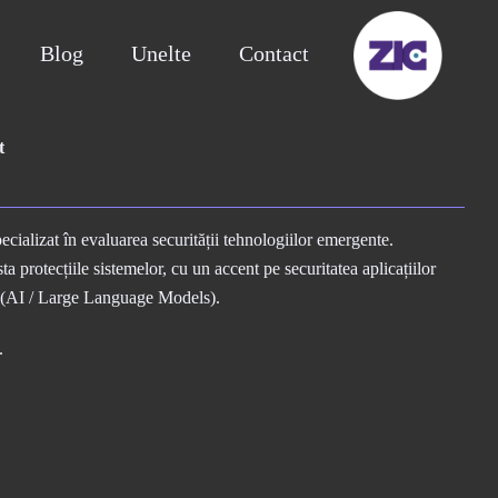
Blog
Unelte
Contact
t
ecializat în evaluarea securității tehnologiilor emergente.
 protecțiile sistemelor, cu un accent pe securitatea aplicațiilor
lă (AI / Large Language Models).
.