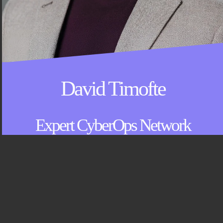
David Timofte
Expert CyberOps Network