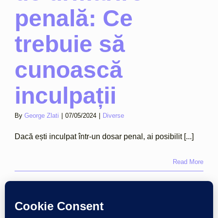
penală: Ce
trebuie să
cunoască
inculpații
By
George Zlati
|
07/05/2024
|
Diverse
Dacă ești inculpat într-un dosar penal, ai posibilit [...]
Read More