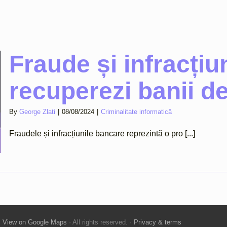
Fraude și infracți
recuperezi banii d
By
George Zlati
|
08/08/2024
|
Criminalitate informatică
Fraudele și infracțiunile bancare reprezintă o pro [...]
·
View on Google Maps
· All rights reserved. ·
Privacy & terms