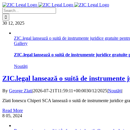
Skip
to
Search
content
for:
30
12, 2025
ZIC.legal lansează o suită de instrumente juridice gratuite pentru j
Gallery
ZIC.legal lansează o suită de instrumente juridice gratuite pe
Noutăți
ZIC.legal lansează o suită de instrumente ju
By
George Zlati
|
2026-07-21T11:59:11+00:00
30/12/2025
|
Noutăți
|
Zlati Ionescu Chiperi SCA lansează o suită de instrumente juridice gratuit
Read More
8
05, 2024