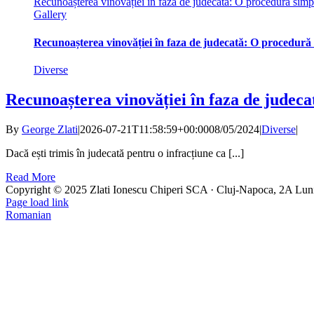
Recunoașterea vinovăției în faza de judecată: O procedură simpl
Gallery
Recunoașterea vinovăției în faza de judecată: O procedură 
Diverse
Recunoașterea vinovăției în faza de judeca
By
George Zlati
|
2026-07-21T11:58:59+00:00
08/05/2024
|
Diverse
|
Dacă ești trimis în judecată pentru o infracțiune ca [...]
Read More
Copyright © 2025 Zlati Ionescu Chiperi SCA · Cluj-Napoca, 2A Luni
Page load link
Romanian
Go
to
Top