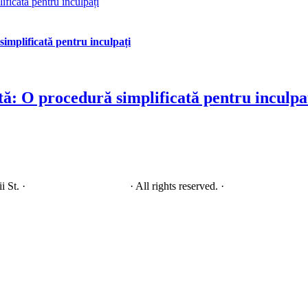
ificată pentru inculpați
simplificată pentru inculpați
tă: O procedură simplificată pentru inculpa
i St. ·
View on Google Maps
· All rights reserved. ·
Privacy & terms