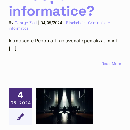
informatice?
By
George Zlati
|
04/05/2024
|
Blockchain
,
Criminalitate
informatică
Introducere Pentru a fi un avocat specializat în inf
[...]
Read More
acțiuni ce
ntră în
petența
IICOT –
4
ecția de
05, 2024
stigare a
acțiunilor
de