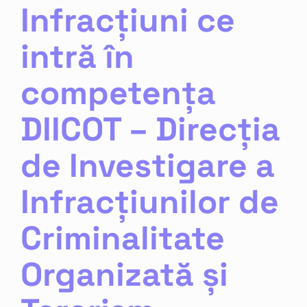
inalitate
Infracțiuni ce
nizată și
erorism
intră în
itate informatică
competența
DIICOT – Direcția
de Investigare a
Infracțiunilor de
Criminalitate
Organizată și