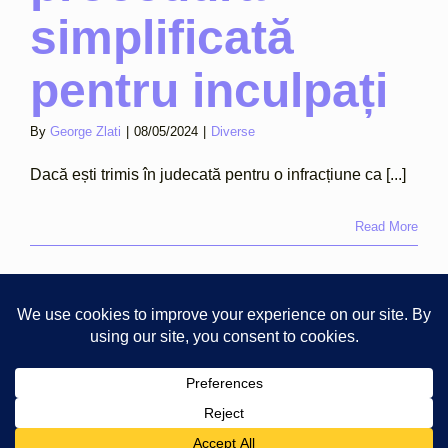
simplificată
pentru inculpați
By
George Zlati
|
08/05/2024
|
Diverse
Dacă ești trimis în judecată pentru o infracțiune ca [...]
Read More
Copyright © 2025 Zlati Ionescu Chiperi SCA · Cluj-Napoca, 2A
Lunii St. ·
View on Google Maps
· All rights reserved. ·
Privacy &