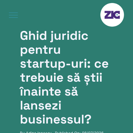
Skip
to
content
Ghid juridic
pentru
startup-uri: ce
trebuie să știi
înainte să
lansezi
businessul?
By
Adina Ionescu
Published On: 08/07/2026