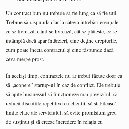
Un contract bun nu trebuie să fie lung ca să fie util.
Trebuie să răspundă clar la câteva întrebări esențiale:
ce se livrează, când se livrează, cât se plătește, ce se
întâmplă dacă apar întârzieri, cine deține drepturile,
cum poate înceta contractul și cine răspunde dacă
ceva merge prost.
În același timp, contractele nu ar trebui făcute doar ca
să „acopere” startup-ul în caz de conflict. Ele trebuie
să ajute businessul să funcționeze mai previzibil: să
reducă discuțiile repetitive cu clienții, să stabilească
limite clare ale serviciului, să evite promisiuni greu
de susținut și să creeze încredere în relația cu