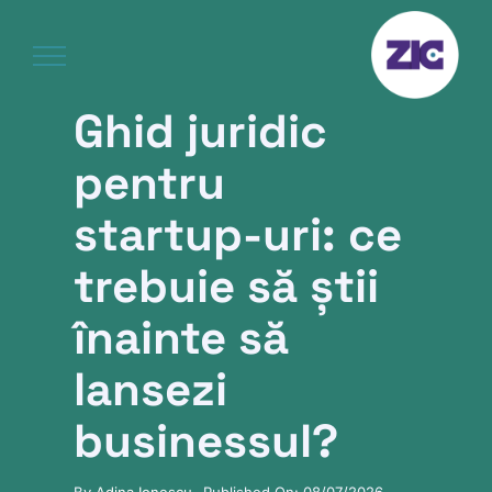
Skip
to
content
Ghid juridic
pentru
startup-uri: ce
trebuie să știi
înainte să
lansezi
businessul?
By
Adina Ionescu
Published On: 08/07/2026