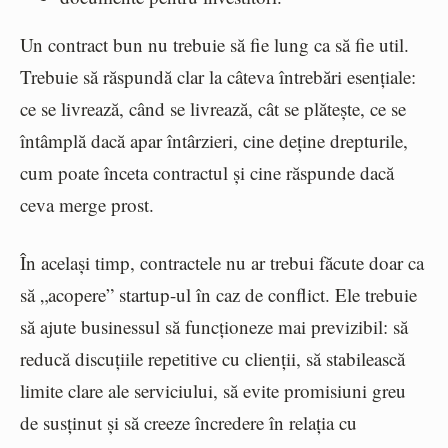
Un contract bun nu trebuie să fie lung ca să fie util.
Trebuie să răspundă clar la câteva întrebări esențiale:
ce se livrează, când se livrează, cât se plătește, ce se
întâmplă dacă apar întârzieri, cine deține drepturile,
cum poate înceta contractul și cine răspunde dacă
ceva merge prost.
În același timp, contractele nu ar trebui făcute doar ca
să „acopere” startup-ul în caz de conflict. Ele trebuie
să ajute businessul să funcționeze mai previzibil: să
reducă discuțiile repetitive cu clienții, să stabilească
limite clare ale serviciului, să evite promisiuni greu
de susținut și să creeze încredere în relația cu