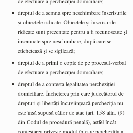
de efectuare a percheziției domiciliare;
dreptul de a semna spre neschimbare înscrisurile
și obiectele ridicate. Obiectele și înscrisurile
ridicate sunt prezentate pentru a fi recunoscute și
însemnate spre neschimbare, după care se
etichetează și se sigilează;
dreptul de a primi o copie de pe procesul-verbal
de efectuare a percheziției domiciliare;
dreptul de a contesta legalitatea percheziției
domiciliare. Încheierea prin care judecătorul de
drepturi și libertăți încuviințează percheziția nu
este însă supusă căilor de atac (art. 158 alin. (9)
din Codul de procedură penală), astfel încât
contestarea privește modul în care percheziția a