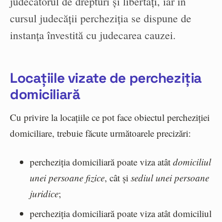
judecătorul de drepturi și libertăți, iar în
cursul judecății percheziția se dispune de
instanța învestită cu judecarea cauzei.
Locațiile vizate de percheziția
domiciliară
Cu privire la locațiile ce pot face obiectul percheziției
domiciliare, trebuie făcute următoarele precizări:
percheziția domiciliară poate viza atât
domiciliul
unei persoane fizice
, cât și
sediul unei persoane
juridice
;
percheziția domiciliară poate viza atât domiciliul