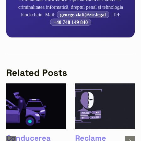
criminalitatea informatică, dreptul penal și tehnologia
blockchain. Mail:
george.zlati@zic.legal
| Tel:
+40 748 149 840
Related Posts
Conducerea
Reclame