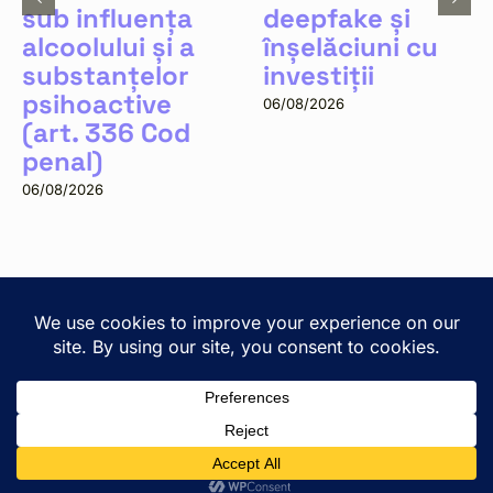
sub influența
deepfake și
alcoolului și a
înșelăciuni cu
substanțelor
investiții
psihoactive
06/08/2026
(art. 336 Cod
penal)
06/08/2026
Copyright © 2025 Zlati Ionescu Chiperi SCA · Cluj-Napoca,
2A Lunii St. ·
View on Google Maps
· All rights reserved. ·
Privacy & terms
Romanian