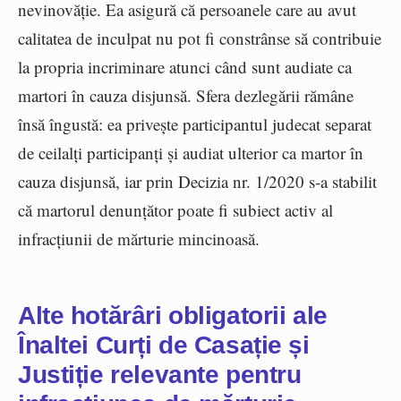
nevinovăție. Ea asigură că persoanele care au avut
calitatea de inculpat nu pot fi constrânse să contribuie
la propria incriminare atunci când sunt audiate ca
martori în cauza disjunsă. Sfera dezlegării rămâne
însă îngustă: ea privește participantul judecat separat
de ceilalți participanți și audiat ulterior ca martor în
cauza disjunsă, iar prin Decizia nr. 1/2020 s-a stabilit
că martorul denunțător poate fi subiect activ al
infracțiunii de mărturie mincinoasă.
Alte hotărâri obligatorii ale
Înaltei Curți de Casație și
Justiție relevante pentru