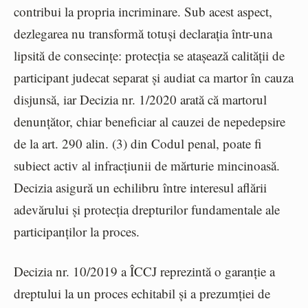
contribui la propria incriminare. Sub acest aspect,
dezlegarea nu transformă totuși declarația într-una
lipsită de consecințe: protecția se atașează calității de
participant judecat separat și audiat ca martor în cauza
disjunsă, iar Decizia nr. 1/2020 arată că martorul
denunțător, chiar beneficiar al cauzei de nepedepsire
de la art. 290 alin. (3) din Codul penal, poate fi
subiect activ al infracțiunii de mărturie mincinoasă.
Decizia asigură un echilibru între interesul aflării
adevărului și protecția drepturilor fundamentale ale
participanților la proces.
Decizia nr. 10/2019 a ÎCCJ reprezintă o garanție a
dreptului la un proces echitabil și a prezumției de