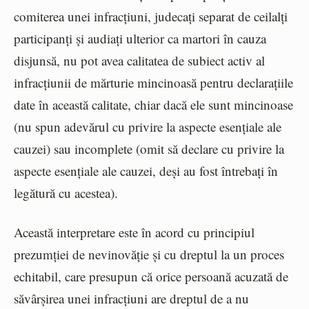
comiterea unei infracțiuni, judecați separat de ceilalți
participanți și audiați ulterior ca martori în cauza
disjunsă, nu pot avea calitatea de subiect activ al
infracțiunii de mărturie mincinoasă pentru declarațiile
date în această calitate, chiar dacă ele sunt mincinoase
(nu spun adevărul cu privire la aspecte esențiale ale
cauzei) sau incomplete (omit să declare cu privire la
aspecte esențiale ale cauzei, deși au fost întrebați în
legătură cu acestea).
Această interpretare este în acord cu principiul
prezumției de nevinovăție și cu dreptul la un proces
echitabil, care presupun că orice persoană acuzată de
săvârșirea unei infracțiuni are dreptul de a nu