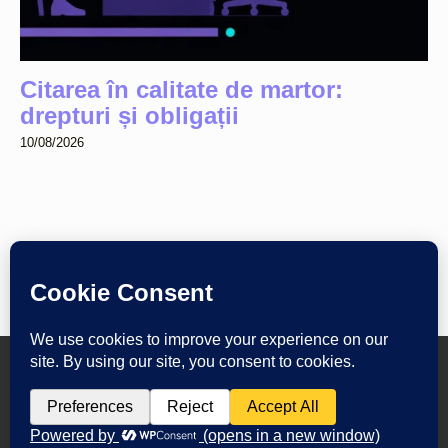
Citarea în calitate de martor:
drepturi și obligații
10/08/2026
Copyright © 2025 Zlati Ionescu Chiperi SCA · Cluj-Napoca, 2A
Lunii St. ·
View on Google Maps
· All rights reserved. ·
Privacy &
terms
Romanian