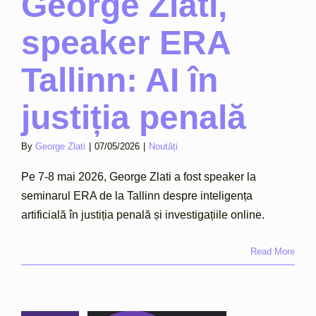
George Zlati,
speaker ERA
Tallinn: AI în
justiția penală
By
George Zlati
|
07/05/2026
|
Noutăți
Pe 7-8 mai 2026, George Zlati a fost speaker la
seminarul ERA de la Tallinn despre inteligența
artificială în justiția penală și investigațiile online.
Read More
uritatea