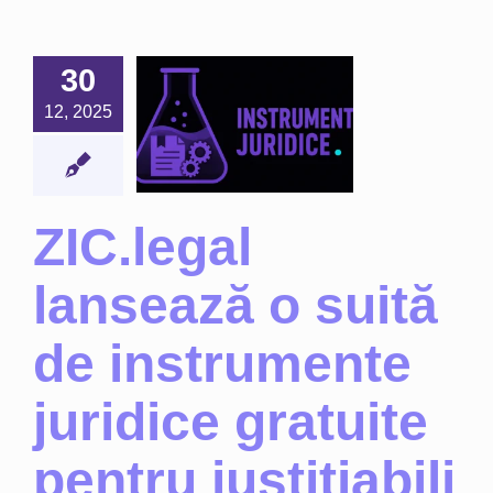
C.legal
nsează o
uită de
30
trumente
12, 2025
uridice
ratuite
pentru
ițiabili și
ZIC.legal
esioniștii
eptului
lansează o suită
Noutăți
de instrumente
juridice gratuite
pentru justițiabili