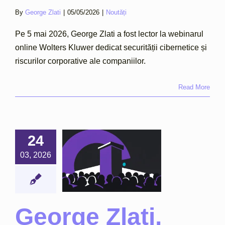
By
George Zlati
|
05/05/2026
|
Noutăți
Pe 5 mai 2026, George Zlati a fost lector la webinarul
online Wolters Kluwer dedicat securității cibernetice și
riscurilor corporative ale companiilor.
Read More
ge Zlati,
24
eaker la
minarul
03, 2026
ERA
esight in
riminal
ice (2026)
George Zlati,
Noutăți