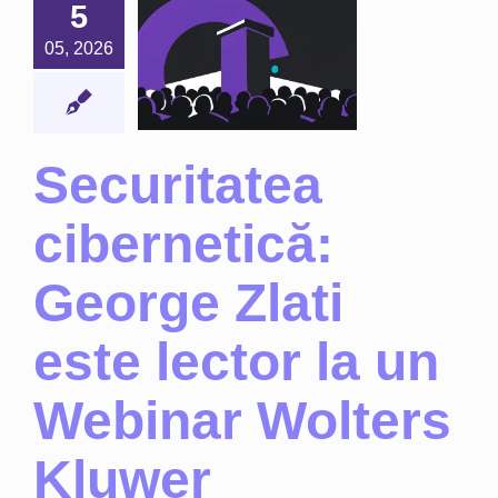
5
ernetică:
rge Zlati
05, 2026
 lector la
Webinar
olters
luwer
Securitatea
Noutăți
cibernetică:
George Zlati
este lector la un
Webinar Wolters
Kluwer