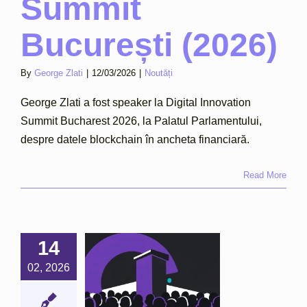
Summit
București (2026)
By
George Zlati
|
12/03/2026
|
Noutăți
George Zlati a fost speaker la Digital Innovation
Summit Bucharest 2026, la Palatul Parlamentului,
despre datele blockchain în ancheta financiară.
Read More
14
ge Zlati,
eaker la
02, 2026
nferința
EJI 9.0