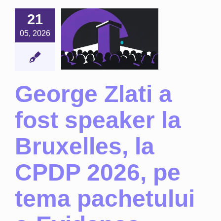
a fost
21
eaker la
05, 2026
elles, la
P 2026,
e tema
etului e-
George Zlati a
idence
Noutăți
fost speaker la
Bruxelles, la
CPDP 2026, pe
tema pachetului