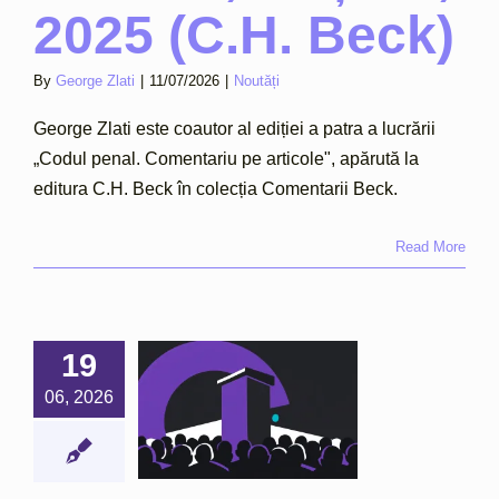
2025 (C.H. Beck)
By
George Zlati
|
11/07/2026
|
Noutăți
George Zlati este coautor al ediției a patra a lucrării
„Codul penal. Comentariu pe articole", apărută la
editura C.H. Beck în colecția Comentarii Beck.
Read More
19
ge Zlati,
06, 2026
ker la un
inar ERA
 Slovacia
Noutăți