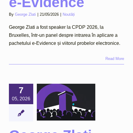
e-Evidence
By
George Zlati
|
21/05/2026
|
Noutăți
George Zlati a fost speaker la CPDP 2026, la
Bruxelles, într-un panel despre intrarea în aplicare a
pachetului e-Evidence și viitorul probelor electronice.
Read More
7
ge Zlati,
aker ERA
05, 2026
inn: AI în
ustiția
penală
Noutăți