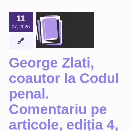
ge Zlati,
11
autor la
ul penal.
07, 2026
entariu
articole,
ia 4, 2025
H. Beck)
George Zlati,
Noutăți
coautor la Codul
penal.
Comentariu pe
articole, ediția 4,