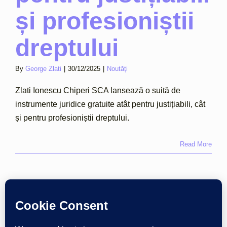
și profesioniștii
dreptului
By
George Zlati
|
30/12/2025
|
Noutăți
Zlati Ionescu Chiperi SCA lansează o suită de
instrumente juridice gratuite atât pentru justițiabili, cât
și pentru profesioniștii dreptului.
Read More
Next
1
2