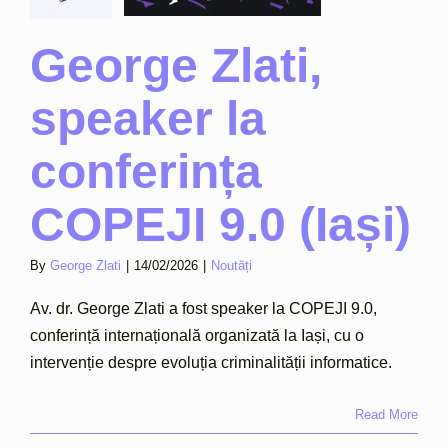
(Iași)
Noutăți
George Zlati,
speaker la
conferința
COPEJI 9.0 (Iași)
By
George Zlati
|
14/02/2026
|
Noutăți
Av. dr. George Zlati a fost speaker la COPEJI 9.0,
conferință internațională organizată la Iași, cu o
intervenție despre evoluția criminalității informatice.
Read More