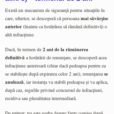
Există un mecanism de siguranță pentru situațiile în
mai săvârșise
care, ulterior, se descoperă că persoana
anterior
(înainte ca hotărârea să rămână definitivă) o
altă infracțiune.
2 ani de la rămânerea
Dacă, în termen de
definitivă
a hotărârii de renunțare, se descoperă acea
infracțiune anterioară (chiar dacă pedeapsa pentru ea
se
se stabilește după expirarea celor 2 ani), renunțarea
anulează
, iar instanța va stabili pedeapsa și va aplica,
după caz, regulile privind concursul de infracțiuni,
recidiva sau pluralitatea intermediară.
De reținut: nu este vorba despre fapte comise după