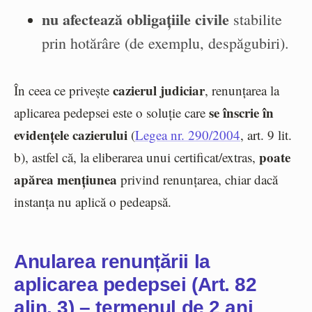
nu afectează obligațiile civile
stabilite
prin hotărâre (de exemplu, despăgubiri).
cazierul judiciar
În ceea ce privește
, renunțarea la
se înscrie în
aplicarea pedepsei este o soluție care
evidențele cazierului
(
Legea nr. 290/2004
, art. 9 lit.
poate
b), astfel că, la eliberarea unui certificat/extras,
apărea mențiunea
privind renunțarea, chiar dacă
instanța nu aplică o pedeapsă.
Anularea renunțării la
aplicarea pedepsei (Art. 82
alin. 3) – termenul de 2 ani