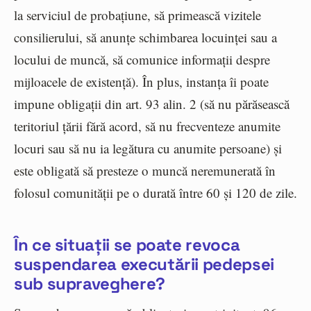
la serviciul de probațiune, să primească vizitele
consilierului, să anunțe schimbarea locuinței sau a
locului de muncă, să comunice informații despre
mijloacele de existență). În plus, instanța îi poate
impune obligații din art. 93 alin. 2 (să nu părăsească
teritoriul țării fără acord, să nu frecventeze anumite
locuri sau să nu ia legătura cu anumite persoane) și
este obligată să presteze o muncă neremunerată în
folosul comunității pe o durată între 60 și 120 de zile.
În ce situații se poate revoca
suspendarea executării pedepsei
sub supraveghere?