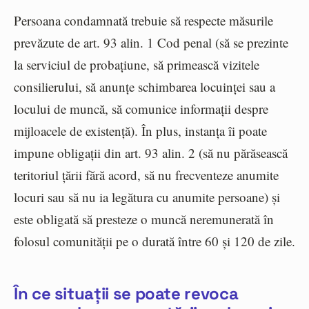
Persoana condamnată trebuie să respecte măsurile
prevăzute de art. 93 alin. 1 Cod penal (să se prezinte
la serviciul de probațiune, să primească vizitele
consilierului, să anunțe schimbarea locuinței sau a
locului de muncă, să comunice informații despre
mijloacele de existență). În plus, instanța îi poate
impune obligații din art. 93 alin. 2 (să nu părăsească
teritoriul țării fără acord, să nu frecventeze anumite
locuri sau să nu ia legătura cu anumite persoane) și
este obligată să presteze o muncă neremunerată în
folosul comunității pe o durată între 60 și 120 de zile.
În ce situații se poate revoca