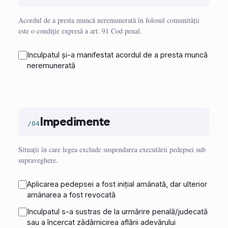
Acordul de a presta muncă neremunerată în folosul comunității
este o condiție expresă a art. 91 Cod penal.
Inculpatul și-a manifestat acordul de a presta muncă
neremunerată
Impedimente
/04
Situații în care legea exclude suspendarea executării pedepsei sub
supraveghere.
Aplicarea pedepsei a fost inițial amânată, dar ulterior
amânarea a fost revocată
Inculpatul s-a sustras de la urmărire penală/judecată
sau a încercat zădărnicirea aflării adevărului