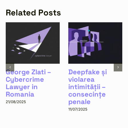
Related Posts
George Zlati –
Deepfake și
Cybercrime
violarea
Lawyer in
intimității –
Romania
consecințe
penale
21/08/2025
11/07/2025