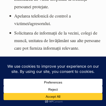
persoanei protejate.
Apelarea telefonică de control a
victimei/agresorului.
Solicitarea de informații de la vecini, colegi de
muncă, unitatea de învățământ sau alte persoane
care pot furniza informații relevante.
3. Utilizarea dispozitivelor
electronice de supraveghere
În cazurile prevăzute de lege, se poate dispune
monitorizarea electronică a agresorului.
Necesită acordul victimei de a purta un
Romanian