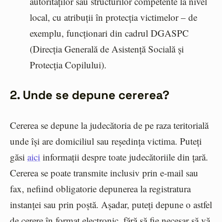
autorităților sau structurilor competente la nivel
local, cu atribuții în protecția victimelor – de
exemplu, funcționari din cadrul DGASPC
(
Direcția Generală de Asistență Socială și
Protecția Copilului
).
2. Unde se depune cererea?
Cererea se depune la judecătoria de pe raza teritorială
unde își are domiciliul sau reședința victima. Puteți
găsi
aici
informații despre toate judecătoriile din țară.
Cererea se poate transmite inclusiv prin e-mail sau
fax, nefiind obligatorie depunerea la registratura
instanței sau prin poștă. Așadar, puteți depune o astfel
de cerere în format electronic, fără să fie necesar să vă